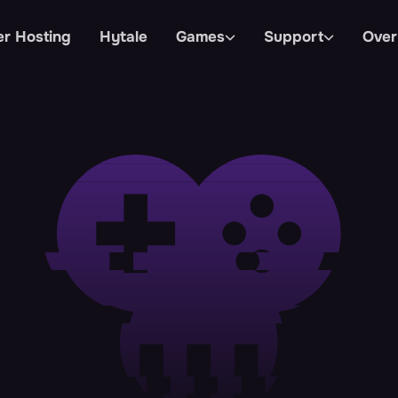
er Hosting
Hytale
Games
Support
Over