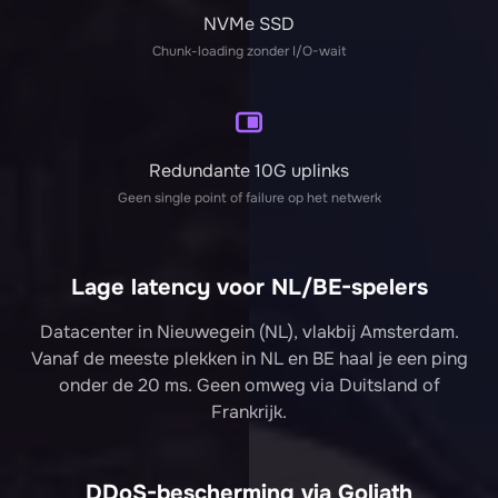
NVMe SSD
Chunk-loading zonder I/O-wait
Redundante 10G uplinks
Geen single point of failure op het netwerk
Lage latency voor NL/BE-spelers
Datacenter in Nieuwegein (NL), vlakbij Amsterdam.
Vanaf de meeste plekken in NL en BE haal je een ping
onder de 20 ms. Geen omweg via Duitsland of
Frankrijk.
DDoS-bescherming via Goliath